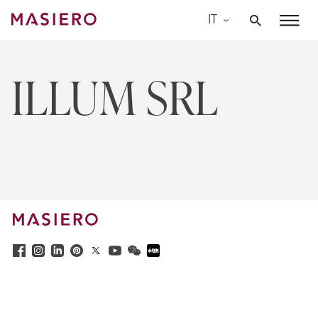
Skip
IT
to
Masiero
content
ILLUM SRL