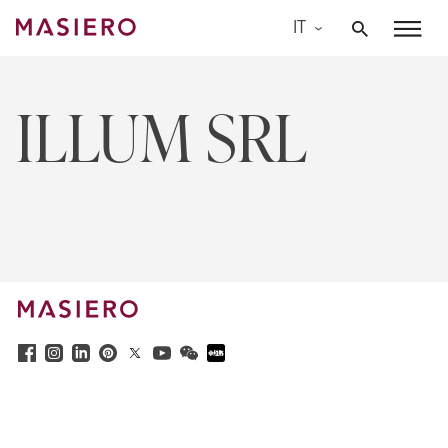
Skip
IT
to
Masiero
content
ILLUM SRL