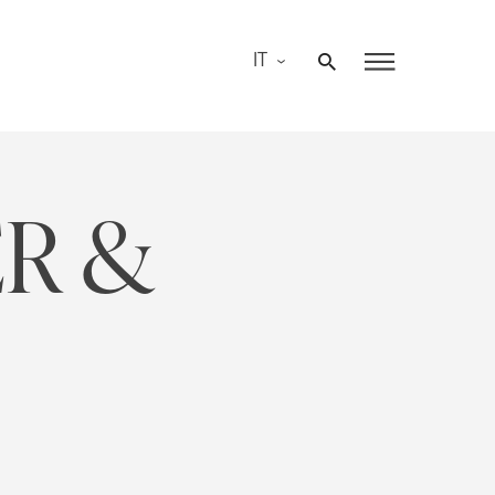
IT
ER &