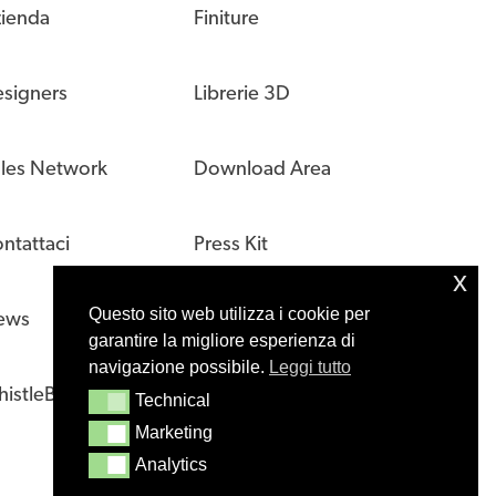
ienda
Finiture
signers
Librerie 3D
les Network
Download Area
ntattaci
Press Kit
x
Questo sito web utilizza i cookie per
ews
garantire la migliore esperienza di
navigazione possibile.
Leggi tutto
istleBlowing
Technical
Technical
Marketing
Marketing
Analytics
Analytics
Privacy
Cookies
Preferenze