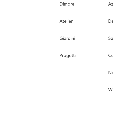
Dimore
Az
Atelier
De
Giardini
Sa
Progetti
Co
N
Wh