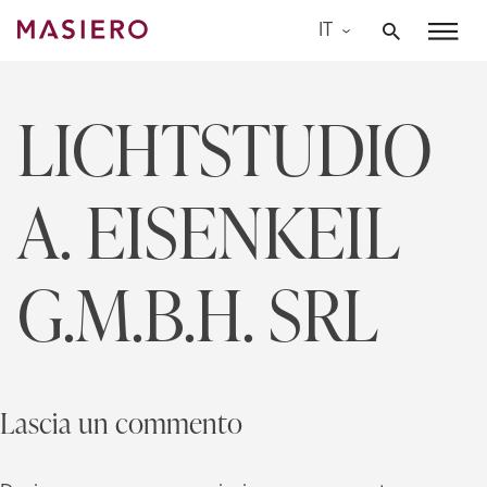
Skip
IT
to
Masiero
content
LICHTSTUDIO
A. EISENKEIL
G.M.B.H. SRL
Lascia un commento