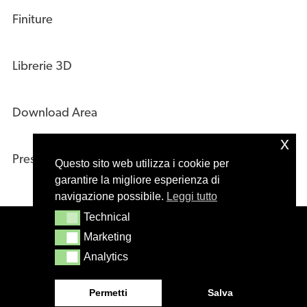
Finiture
Librerie 3D
Download Area
x
Press Kit
Questo sito web utilizza i cookie per
garantire la migliore esperienza di
navigazione possibile.
Leggi tutto
Technical
Technical
© 2020 – Masiero s.r.l. Treviso – Italy – P.IVA
Marketing
Marketing
01244610265
Analytics
Analytics
Permetti
Salva