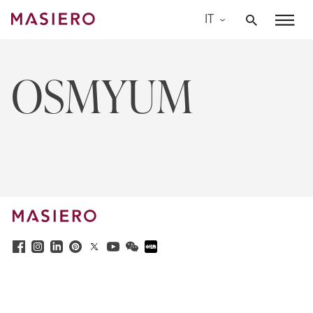
Skip
IT
to
Masiero
content
OSMYUM