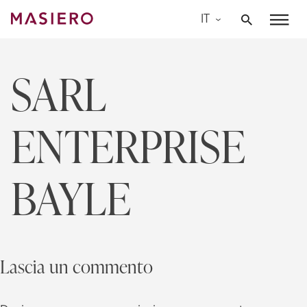
Skip
IT
to
Masiero
content
SARL
ENTERPRISE
BAYLE
Lascia un commento