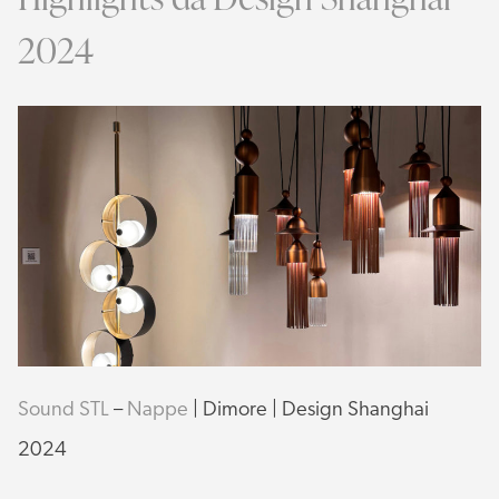
2024
Sound STL
–
Nappe
| Dimore | Design Shanghai
2024