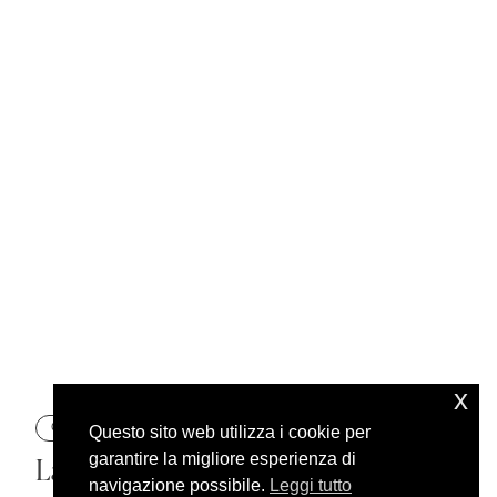
x
CUSTOM
Questo sito web utilizza i cookie per
garantire la migliore esperienza di
Lavoriamo al tuo fianco per
navigazione possibile.
Leggi tutto