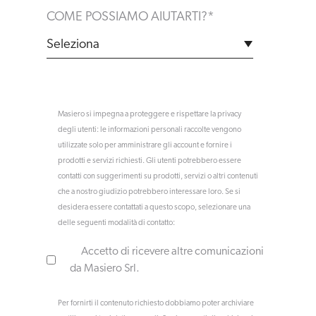
COME POSSIAMO AIUTARTI?
*
Masiero si impegna a proteggere e rispettare la privacy
degli utenti: le informazioni personali raccolte vengono
utilizzate solo per amministrare gli account e fornire i
prodotti e servizi richiesti. Gli utenti potrebbero essere
contatti con suggerimenti su prodotti, servizi o altri contenuti
che a nostro giudizio potrebbero interessare loro. Se si
desidera essere contattati a questo scopo, selezionare una
delle seguenti modalità di contatto:
Accetto di ricevere altre comunicazioni
da Masiero Srl.
Per fornirti il contenuto richiesto dobbiamo poter archiviare