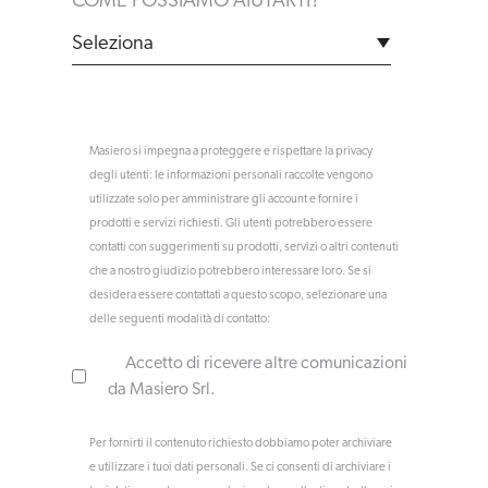
COME POSSIAMO AIUTARTI?
*
Masiero si impegna a proteggere e rispettare la privacy
degli utenti: le informazioni personali raccolte vengono
utilizzate solo per amministrare gli account e fornire i
prodotti e servizi richiesti. Gli utenti potrebbero essere
contatti con suggerimenti su prodotti, servizi o altri contenuti
che a nostro giudizio potrebbero interessare loro. Se si
desidera essere contattati a questo scopo, selezionare una
delle seguenti modalità di contatto:
Accetto di ricevere altre comunicazioni
da Masiero Srl.
Per fornirti il contenuto richiesto dobbiamo poter archiviare
e utilizzare i tuoi dati personali. Se ci consenti di archiviare i