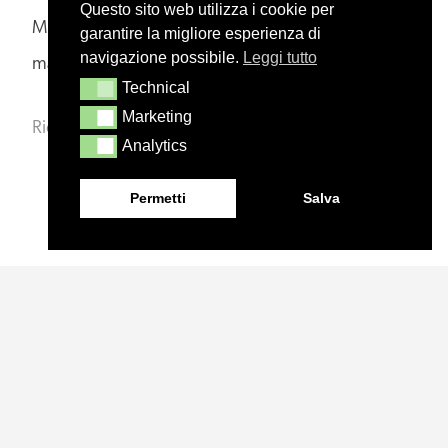
Questo sito web utilizza i cookie per
Masiero offre un servizio di customizzazione tailor
garantire la migliore esperienza di
navigazione possibile.
Leggi tutto
made per tramutare le idee in realtà.
Technical
Technical
Marketing
Marketing
Richiedi informazioni
Analytics
Analytics
Permetti
Salva