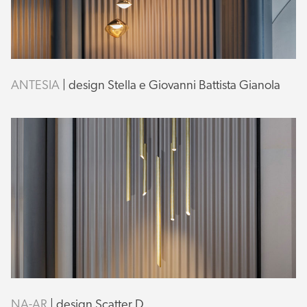
ANTESIA
| design Stella e Giovanni Battista Gianola
NA-AR
| design Scatter D