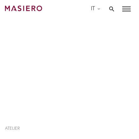
Skip
IT
to
Masiero
content
ATELIER