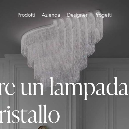
Prodotti
Azienda
Designer
Progetti
re un lampada
istallo