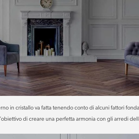
no in cristallo va fatta tenendo conto di alcuni fattori fo
ll’obiettivo di creare una perfetta armonia con gli arredi del