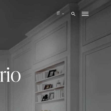
IT
rio