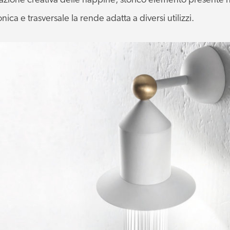
zione creativa delle nappine, storico elemento presente ne
ica e trasversale la rende adatta a diversi utilizzi.