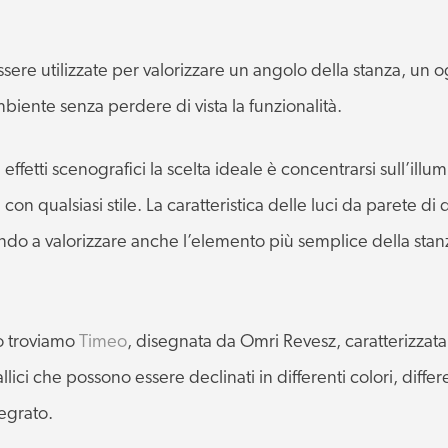
re utilizzate per valorizzare un angolo della stanza, un o
iente senza perdere di vista la funzionalità.
ffetti scenografici la scelta ideale è concentrarsi sull’illu
on qualsiasi stile. La caratteristica delle luci da parete di
endo a valorizzare anche l’elemento più semplice della sta
 troviamo
Timeo
, disegnata da Omri Revesz, caratterizzat
allici che possono essere declinati in differenti colori, diff
tegrato.