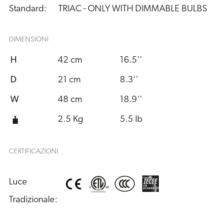
Standard:
TRIAC - ONLY WITH DIMMABLE BULBS
DIMENSIONI
H
42 cm
16.5''
D
21 cm
8.3''
W
48 cm
18.9''
2.5 Kg
5.5 lb
CERTIFICAZIONI
Luce 
Tradizionale: