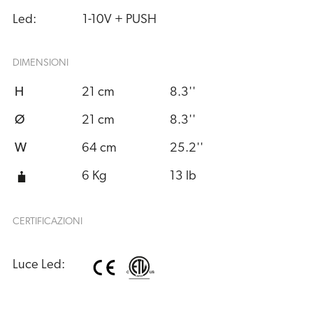
Led:
1-10V + PUSH
DIMENSIONI
H
21 cm
8.3''
Ø
21 cm
8.3''
W
64 cm
25.2''
6 Kg
13 lb
CERTIFICAZIONI
Luce Led: