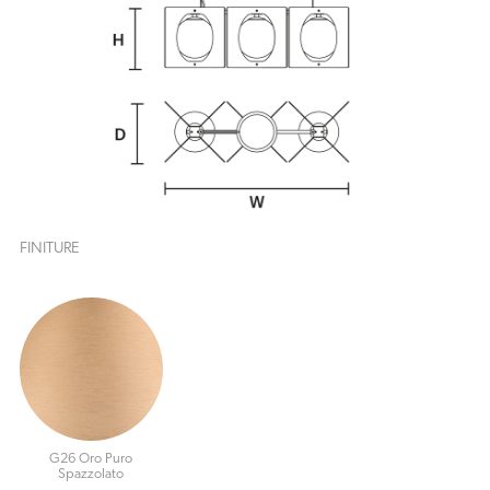
FINITURE
G26 Oro Puro
Spazzolato