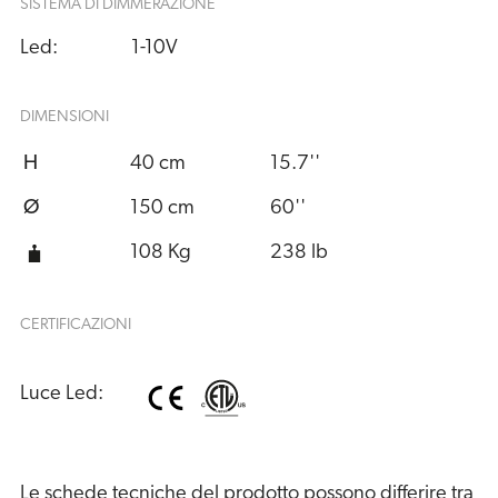
SISTEMA DI DIMMERAZIONE
Led:
1-10V
DIMENSIONI
H
40 cm
15.7''
Ø
150 cm
60''
108 Kg
238 lb
CERTIFICAZIONI
Luce Led:
Le schede tecniche del prodotto possono differire tra