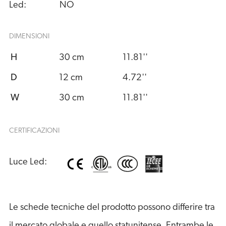
Led:
NO
DIMENSIONI
H
30 cm
11.81''
D
12 cm
4.72''
W
30 cm
11.81''
CERTIFICAZIONI
Luce Led:
Le schede tecniche del prodotto possono differire tra
il mercato globale e quello statunitense. Entrambe le