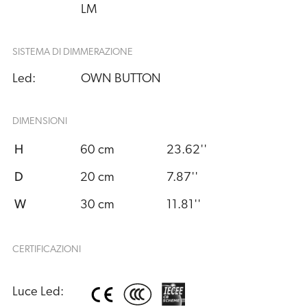
LM
SISTEMA DI DIMMERAZIONE
Led:
OWN BUTTON
DIMENSIONI
H
60 cm
23.62''
D
20 cm
7.87''
W
30 cm
11.81''
CERTIFICAZIONI
Luce Led: